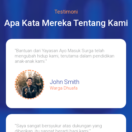
Testimoni
Apa Kata Mereka Tentang Kami
"Bantuan dari Yayasan Ayo Masuk Surga telah
mengubah hidup kami, terutama dalam pendidikan
anak-anak kami."
John Smith
Warga Dhuafa
"Saya sangat bersyukur atas dukungan yang
diberikan, itu sangat berarti bagi kami."