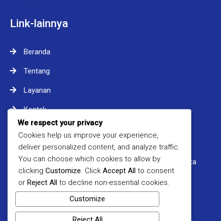
Link-lainnya
Beranda
Tentang
Layanan
Kontak
We respect your privacy
Cookies help us improve your experience,
Kontak
deliver personalized content, and analyze traffic.
You can choose which cookies to allow by
Tanjung Barat Indah Blok O No. 19, Jagakarsa, Jakarta
clicking
Customize
. Click
Accept All
to consent
Selatan
or
Reject All
to decline non-essential cookies.
info@ams.or.id
Customize
+62 821-1305-5212
Reject All