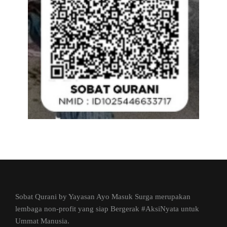
Sobat Qurani by Yayasan Ayo Masuk Surga merupakan
lembaga non-profit yang siap Bergerak #AksiNyata untuk
Ummat Manusia.