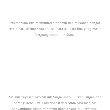
“Sementara kita menikmati air bersih dan makanan hangat
setiap hari, di luar sana ada saudara-saudara kita yang masih
berjuang untuk bertahan.
Kamu Siap Menjadi
#SobatBaik
Jadilah bagian dari
PERUBAHAN
Melalui Yayasan Ayo Masuk Surga, mari ulurkan tangan dan
berbagi kebaikan. Satu donasi dari Anda bisa menjadi
penyambung hidup dan pintu pahala yang tak terputus.”