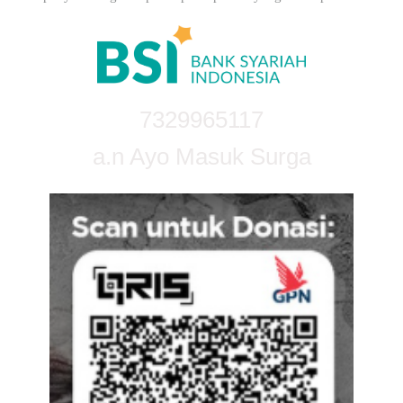
7329965117
a.n Ayo Masuk Surga